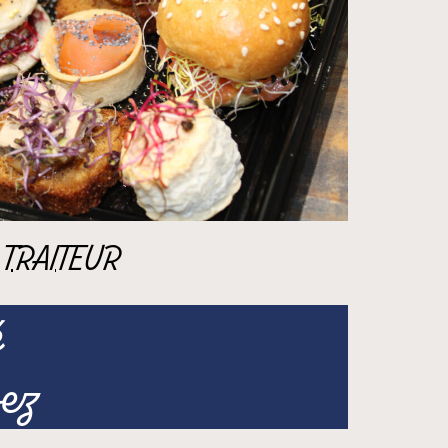
TRAITEUR
é
vez