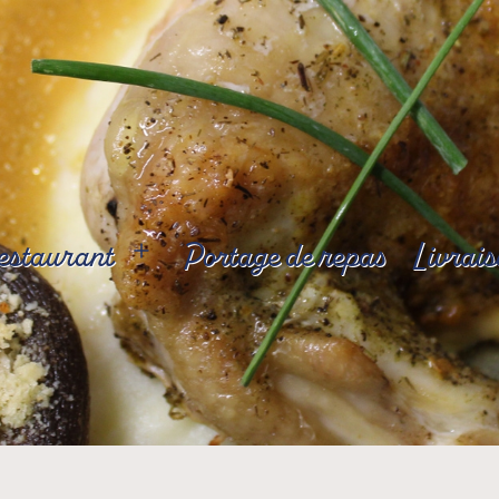
restaurant
Portage de repas
Livrai
Ouvrir
le
menu