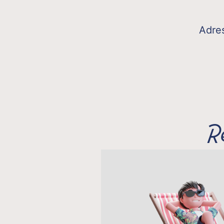
Adre
R