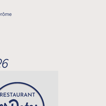
Drôme
26