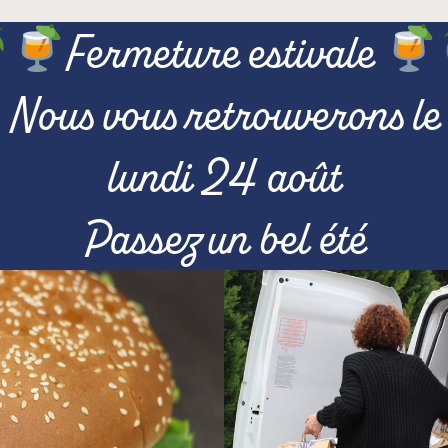
Fermeture estivale
Nous vous retrouverons le
lundi 24 août
Passez un bel été